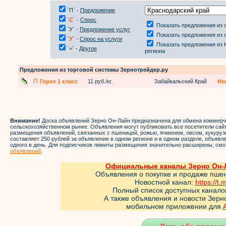
`П` -
Предложение
`С`
-
Спрос
Показать предложения из 
`У` -
Предложение услуг
Показать предложения из 
`У`
-
Спрос на услуги
Показать предложения из
`=` -
Другое
региона
Предложения из торговой системы Зернотрейдер.ру
П
Горох 1 класс
11 руб./кг.
Забайкальский Край
Но
Внимание!
Доска объявлений Зерно Он-Лайн предназначена для обмена коммер
сельскохозяйственном рынке. Объявления могут публиковать все посетители са
размещения объявлений, связанных с пшеницей, рожью, ячменем, овсом, кукуруз
составляет 250 рублей за объявление в одном регионе и в одном разделе, объяв
одного в день. Для подписчиков лимиты размещения значительно расширены, смо
объявлений
.
Официальные каналы Зерно Он-Л
Объявления о покупке и продаже пше
Новостной канал:
https://t.
Полный список доступных канало
А также объявления и новости Зер
мобильном приложении для