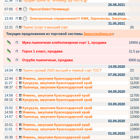
11:36
П
Продам пшено вс чечевицу футбол и др
26.08.2021
07:05
С
Просо!Овёс!Чечевица!
15.08.2021
13:43
П
Электронные справочники!!! КФХ, Зерновозы, Закупщи...
31.05.2021
12:21
П
Пшено 1сорт и высший сорт
26
Текущие предложения из торговой системы
Зернотрейдер.ру
:
П
Мука пшеничная хлебопекарная сорт 1, продажа
18950 р
П
Горох 1 класс, продажа
11,5 руб
П
Отруби пшеничные, продажа
6800 ру
14.09.2020
14:04
П
Пшено урожай 2020 высший и первый сорт ГОСТ
23
07.09.2020
12:44
С
Ячмень, закупаем Краснодарский край
11700
11:27
С
Кукуруза, закупаем Краснодарский край
11200
08:37
С
Пшеница, закупаем Краснодарский край
13400
04.09.2020
14:58
С
Ячмень, закупаем Краснодарский край
11700
09:15
С
Кукуруза, закупаем Краснодарский край
11500
03.09.2020
15:02
С
Кукуруза, закупаем Краснодарский край
11500
14:59
С
Ячмень, закупаем Краснодарский край
11700
14:57
С
Пшеница, закупаем Краснодарский край
13300
02.09.2020
15:51
С
Ячмень, закупаем Краснодарский край
11400
11:01
С
Пшеница, закупаем Краснодарский край
12800
01.09.2020
15:30
С
Ячмень, закупаем Краснодарский край
11400