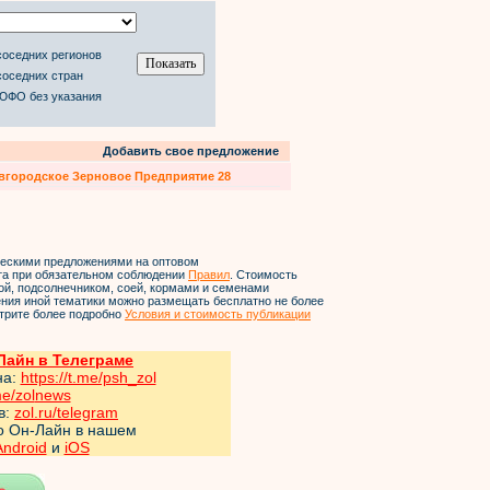
соседних регионов
соседних стран
 ЮФО без указания
Добавить свое предложение
вгородское Зерновое Предприятие 28
ческими предложениями на оптовом
йта при обязательном соблюдении
Правил
. Стоимость
ой, подсолнечником, соей, кормами и семенами
ления иной тематики можно размещать бесплатно не более
трите более подробно
Условия и стоимость публикации
айн в Телеграме
на:
https://t.me/psh_zol
me/zol
news
в:
zol.ru/telegram
но Он-Лайн в нашем
Android
и
iOS