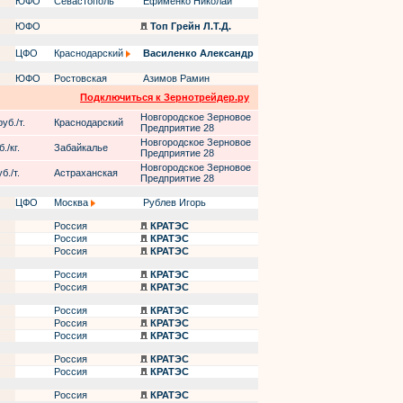
ЮФО
Севастополь
Ефименко Николай
ЮФО
Топ Грейн Л.Т.Д.
ЦФО
Краснодарский
Василенко Александр
ЮФО
Ростовская
Азимов Рамин
Подключиться к Зернотрейдер.ру
Новгородское Зерновое
уб./т.
Краснодарский
Предприятие 28
Новгородское Зерновое
./кг.
Забайкалье
Предприятие 28
Новгородское Зерновое
б./т.
Астраханская
Предприятие 28
ЦФО
Москва
Рублев Игорь
Россия
КРАТЭС
Россия
КРАТЭС
Россия
КРАТЭС
Россия
КРАТЭС
Россия
КРАТЭС
Россия
КРАТЭС
Россия
КРАТЭС
Россия
КРАТЭС
Россия
КРАТЭС
Россия
КРАТЭС
Россия
КРАТЭС