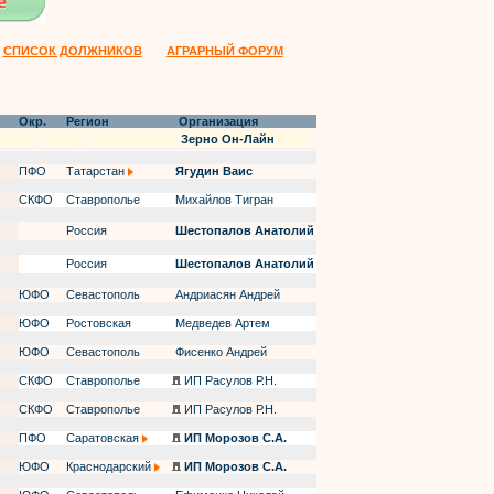
СПИСОК ДОЛЖНИКОВ
АГРАРНЫЙ ФОРУМ
Окр.
Регион
Организация
Зерно Он-Лайн
ПФО
Татарстан
Ягудин Ваис
СКФО
Ставрополье
Михайлов Тигран
Россия
Шестопалов Анатолий
Россия
Шестопалов Анатолий
ЮФО
Севастополь
Андриасян Андрей
ЮФО
Ростовская
Медведев Артем
ЮФО
Севастополь
Фисенко Андрей
СКФО
Ставрополье
ИП Расулов Р.Н.
СКФО
Ставрополье
ИП Расулов Р.Н.
ПФО
Саратовская
ИП Морозов С.А.
ЮФО
Краснодарский
ИП Морозов С.А.