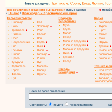
Новые разделы:
Тритикале
,
Сорго
,
Вика
,
Люпин
,
Гор
Все объявления аграрного рынка России
(Кроме работы)
Новый 
Пшено
Краснодар и Краснодарский край
/
/
Сельхозкультуры
Продукты
Корма
переработки
Пшеница
Соя
Комбикор
Мука
Рожь
Чечевица
Фураж
Крупа
Тритикале
Рапс
Шрот
Масло
Ячмень
Свекла
Жмых
Сахар
Овес
Лен
Жом
Мясные продукты
Подсолнечник
Сорго
Отруби
Рыбные продукты
Рис
Вика
Дрожжи
Молочные продукты
Гречиха
Люпин
Силос, се
Яйца
Пшено
Горчица
Кормовые
Крахмал
Просо
Рыжик
Компонен
Солод
Кукуруза
Лук
Картофель
Морковь
Техника и о
Отходы,
Горох
Овощи
Сельхозт
некондиция
Фасоль
Фрукты
Оборудов
Нут
Топливо, 
комплектую
Поиск по доске объявлений
Сортировать:
по дате
по релевантности
рас