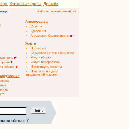
чица
,
Кормовые травы
,
Дрожжи
раздел
Работа: резюме, вакансии...
Агросредства
м
Семена
Удобрения
Агрохимия, биопрепараты
Услуги
Перевозки
Складские услуги и хранение
Услуги уборки
наж, сено
Услуги переработки
 травы
Инвестиции, кредиты
ты кормов
Покупка и продажа
предприятий и земли
борудование
ехника
ание
масла,
щие
ширенный поиск [+]