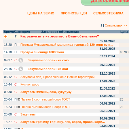
ЦЕНЫ НА ЗЕРНО
ПРОГНОЗЫ ЦЕН
СЕЛЬХОЗТЕХНИКА
1 |
Следующая >>
Время
Категория
Заголовок объявления
Цена
П
Как разместить на этом месте Ваше объявление?
05.04.2026
13:20
П
Продам Мукамольный мельница турецкий 120 тонн сутк...
31.07.2025
14:10
П
Продам пшеницу 1000 тонн
18700
07.11.2024
09:37
С
Закупаем половинки сою
29.10.2024
23:15
С
Закупаем половинки сои
12.10.2023
06:12
С
Закупаем Лёп, Просо Чёрное с Новых территорий
17.01.2023
16:44
С
Куплю просо
11.08.2022
09:30
С
Закупаем ячмень, сою, кукурузу
12.03.2022
20:04
П
Пшено 1 сорт высший сорт ГОСТ
23
06.02.2022
16:23
П
Пшено высший сорт 1 сорт ГОСТ
22
05.10.2021
20:00
С
Закупаем
10.09.2021
13:27
С
Закупаем гречиху, горчицу, лен, сорго, просо, кори...
03.09.2021