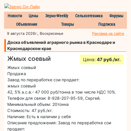
Новости
Цены
Зерно-Weekly
Сельхозтехника
Форумы
Объявления
Товары
Подписка
9 августа 2026г., Воскресенье
Реклама на сайте
Доска объявлений аграрного рынка в Краснодаре и
Краснодарском крае
Жмых соевый
Цена:
47 руб./кг.
Жмых соевый
Продажа
Завод по переработке сои продает:
жмых соевый
42, 5% а.с.в.- 47 000 руб/тонна в том числе НДС 10%.
Телефон для связи: 8-928-207-95-59, Сергей.
Минимальный объем: 20тонна
Стоимость: 47 руб./кг.
Наличие: Есть в наличии у себя
Описание предложения: Завод по переработке сои
продает: