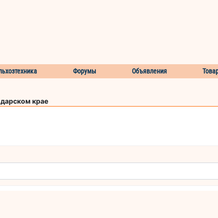
льхозтехника
Форумы
Объявления
Това
одарском крае