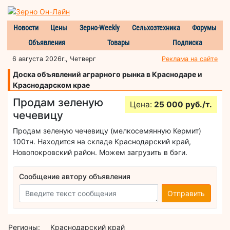
Новости
Цены
Зерно-Weekly
Сельхозтехника
Форумы
Объявления
Товары
Подписка
6 августа 2026г., Четверг
Реклама на сайте
Доска объявлений аграрного рынка в Краснодаре и
Краснодарском крае
Продам зеленую
Цена:
25 000 руб./т.
чечевицу
Продам зеленую чечевицу (мелкосемянную Кермит)
100тн. Находится на складе Краснодарский край,
Новопокровский район. Можем загрузить в бэги.
Сообщение автору объявления
Отправить
Регионы:
Краснодарский край