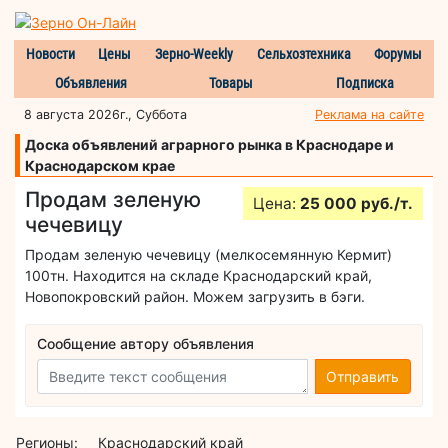
Новости
Цены
Зерно-Weekly
Сельхозтехника
Форумы
Объявления
Товары
Подписка
8 августа 2026г., Суббота
Реклама на сайте
Доска объявлений аграрного рынка в Краснодаре и
Краснодарском крае
Продам зеленую
Цена:
25 000 руб./т.
чечевицу
Продам зеленую чечевицу (мелкосемянную Кермит)
100тн. Находится на складе Краснодарский край,
Новопокровский район. Можем загрузить в бэги.
Сообщение автору объявления
Отправить
Регионы:
Краснодарский край