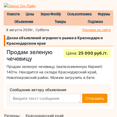
Новости
Цены
Зерно-Weekly
Сельхозтехника
Форумы
Объявления
Товары
Подписка
8 августа 2026г., Суббота
Реклама на сайте
Доска объявлений аграрного рынка в Краснодаре и
Краснодарском крае
Продам зеленую
Цена:
25 000 руб./т.
чечевицу
Продам зеленую чечевицу (мелкосемянную Кермит)
140тн. Находится на складе Краснодарский край,
Новопокровский район. Можем загрузить в бэги.
Сообщение автору объявления
Отправить
Регионы:
Краснодарский край