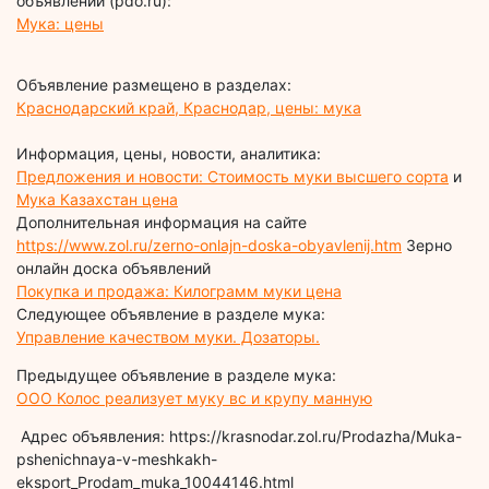
объявлений (pdo.ru):
Мука: цены
Объявление размещено в разделах:
Краснодарский край, Краснодар, цены: мука
Информация, цены, новости, аналитика:
Предложения и новости: Стоимость муки высшего сорта
и
Мука Казахстан цена
Дополнительная информация на сайте
https://www.zol.ru/zerno-onlajn-doska-obyavlenij.htm
Зерно
онлайн доска объявлений
Покупка и продажа: Килограмм муки цена
Следующее объявление в разделе мука:
Управление качеством муки. Дозаторы.
Предыдущее объявление в разделе мука:
ООО Колос реализует муку вс и крупу манную
Адрес объявления: https://krasnodar.zol.ru/Prodazha/Muka-
pshenichnaya-v-meshkakh-
eksport_Prodam_muka_10044146.html