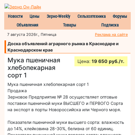
Новости
Цены
Зерно-Weekly
Сельхозтехника
Форумы
Объявления
Товары
Подписка
7 августа 2026г., Пятница
Реклама на сайте
Доска объявлений аграрного рынка в Краснодаре и
Краснодарском крае
Мука пшеничная
Цена:
19 650 руб./т.
хлебопекарная
сорт 1
Мука пшеничная хлебопекарная сорт 1
Продажа
Зерновое Предприятие № 28 осуществляет оптовые
поставки пшеничной муки ВЫСШЕГО и ПЕРВОГО Сорта
на экспорт в порты Новороссийска или Черного моря.
Показатели пшеничной муки высшего сорта: влажность
до 14%, клейковина 28-30%, белизна от 60 единиц.
Показатели пшеничной муки первого сорта: влажность