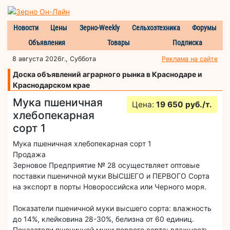
Новости
Цены
Зерно-Weekly
Сельхозтехника
Форумы
Объявления
Товары
Подписка
8 августа 2026г., Суббота
Реклама на сайте
Доска объявлений аграрного рынка в Краснодаре и
Краснодарском крае
Мука пшеничная
Цена:
19 650 руб./т.
хлебопекарная
сорт 1
Мука пшеничная хлебопекарная сорт 1
Продажа
Зерновое Предприятие № 28 осуществляет оптовые
поставки пшеничной муки ВЫСШЕГО и ПЕРВОГО Сорта
на экспорт в порты Новороссийска или Черного моря.
Показатели пшеничной муки высшего сорта: влажность
до 14%, клейковина 28-30%, белизна от 60 единиц.
Показатели пшеничной муки первого сорта: влажность