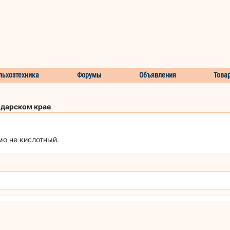
льхозтехника
Форумы
Объявления
Това
одарском крае
мо не кислотный.