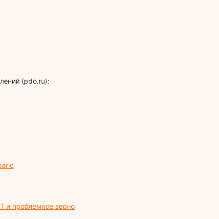
ений (pdo.ru):
рапс
Т и проблемное зерно