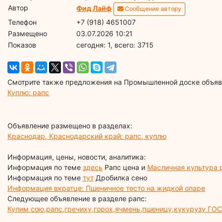
Автор
Фид Лайф
Сообщение автору
Телефон
+7 (918) 4651007
Размещено
03.07.2026 10:21
Показов
cегодня: 1, всего: 3715
Смотрите также предложения на Промышленной доске объявл
Куплю: рапс
Объявление размещено в разделах:
Краснодар, Краснодарский край: рапс, куплю
Информация, цены, новости, аналитика:
Информация по теме
здесь
Рапс цена и
Масличная культура 
Информация по теме
тут
Дробилка сено
Информация вкратце: Пшеничное тесто на жидкой опаре
Следующее объявление в разделе рапс:
Купим сою,рапс,гречиху,горох,ячмень,пшеницу,кукурузу ГОС