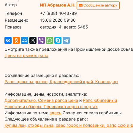
Автор
ИП Абрамов А.Н.
Сообщение автору
Телефон
+7 (938) 4043789
Размещено
15.06.2026 09:30
Показов
cегодня: 4, всего: 5485
Смотрите также предложения на Промышленной доске объявл
Цены на рынке: рапс
Объявление размещено в разделах:
Рапс: цены на рынке, Краснодарский край, Краснодар
Информация, цены, новости, аналитика:
Дополнительно: Семена рапса цена
и
Рапс юбилейный
Новости и обзоры: Перевалка зерна в портах
Информация по теме
здесь
Сахарная свекла гербициды
Следующее объявление в разделе рапс:
Купим лен, отходы льна, овес,горох и половинки, рапс,сою и