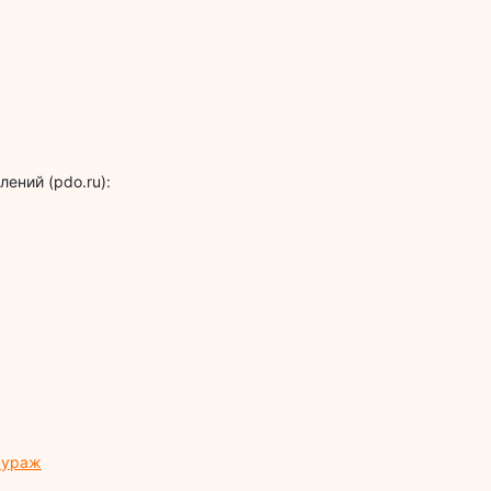
ений (pdo.ru):
 фураж