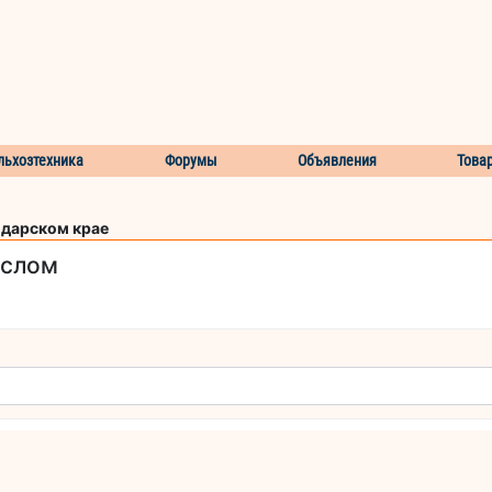
льхозтехника
Форумы
Объявления
Това
одарском крае
аслом