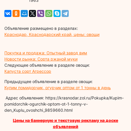
1963
Объявление размещено в разделах:
Краснодар, Краснодарский край, цены: овощи
Покупка и продажа: Опытный завод вим
Новости рынка: Сорта ржаной муки
Следующее объявление в разделе овощи:
Капуста сорт Агрессор
Предыдущее объявление в разделе овощи:
Купим помидорчик, огурчик оптом от 1 тонны в день
Адрес объявления: https://krasnodar.zol.ru/Pokupka/Kupim-
pomidorchik-ogurchik-optom-ot-1-tonny-v-
den_Kuplu_ovoshchi_9859660.html
Цены на баннерную и текстовую рекламу на доске
объявлений