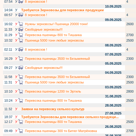
07:54
У
8 зерновозов !
4
10.09.2025
14:04
У
Требуются Зерновозы для перевозки продукции
00:57
У
8 зерновозов !
4
09.09.2025
16:02
У
Нужны зерновозы! Пшеница 20000 тонн!
2600
11:33
У
Свободные зерновозы!!!
11:29
У
Перевозка пшеницы 800 тн Тишанка
2700
10:32
У
Пшеница 5000 тонн любые зерновозы
2500
08.09.2025
02:11
У
8 зерновозов !
4
07.09.2025
16:29
У
Перевозка пшеницы 3500 тн Безымянный
2300
05.09.2025
09:27
У
Свободные зерновозы!!!
04.09.2025
11:58
У
Перевозка пшеницы 3500 тн Безымянный
2300
11:31
У
Пшеница 5000 тонн любые зерновозы
2500
03.09.2025
10:10
У
Перевозка пшеницы 1200 тн Эртиль
2800
31.08.2025
10:24
У
Перевозка пшеницы 800 тн Тишанка
2500
28.08.2025
11:32
У
Заявки на перевозку сельхоз культур
27.08.2025
18:37
У
Требуются Зерновозы для перевозки сельхоз продукци...
12:17
У
Перевозка пшеницы 800 тн Тишанка
2500
26.08.2025
09:49
У
Перевозка пшеницы 300 тн Битюг-Матрёновка
2700
25.08.2025