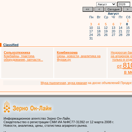
Август
Пн
Вт
Ср
Чт
Пт
Сб
1
3
4
5
6
7
8
10
11
12
13
14
15
17
18
19
20
21
22
24
25
26
27
28
29
31
Classified
Сельхозтехника
Комбикорма
Недорогая ба
Комбайны, трактора,
Цены, новости, аналитика на
на аграрном 
оборудование, запчасти...
Фураж.ру
только в отд
81
от
в м
Мука пшеничная, мука ржаная
на доске объявлений Продукто
Информационное агентство Зерно Он-Лайн.
Свидетельство о регистрации СМИ ИА №ФС77-31392 от 12 марта 2008 г.
Новости, аналитика, цены, статистика аграрного рынка.