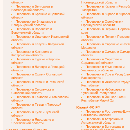
области
Нижегородской области
Перевозки в Белгороде и
Перевозки в Казани и Респуб
Белгородской области
Татарстан
Перевозки в Брянске и Брянской
Перевозки в Кирове и Кировс
области
области
Перевозки во Владимире и
Перевозки в Оренбурге и
Владимирской области
Оренбургской области
Перевозки в Воронеже и
Перевозки в Перми и Пермс
Воронежской области
крае
Перевозки в Иваново и Ивановской
Перевозки в Пензе и Пензенс
области
области
Перевозки в Калуге и Калужской
Перевозки в Саранске и Респ
области
Мордовия
Перевозки в Костроме и
Перевозки в Самаре и Самар
Костромской области
области
Перевозки в Курске и Курской
Перевозки в Саратове и
области
Саратовской области
Перевозки в Липецке и Липецкой
Перевозки в Ульяновске и
области
Ульяновской области
Перевозки в Орле и Орловской
Перевозки в Уфе и Республи
области
Башкортостан
Перевозки в Рязани и Рязанской
Перевозки в Ижевске и Удму
области
Республике
Перевозки в Смоленске и
Перевозки в Чебоксарах и
Смоленской области
Чувашской Республике
Перевозки в Тамбове и Тамбовской
Перевозки в Йошкар-Оле и
области
Республике Марий Эл
Перевозки в Твери и Тверской
Южный ФО РФ
области
Перевозки в Ростове-на-Дону
Перевозки в Туле и Тульской
Ростовской области
области
Перевозки в Астрахани и
Перевозки в Ярославле и
Астраханской области
Ярославской области
Перевозки в Волгограде и