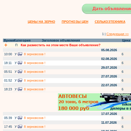
ЦЕНЫ НА ЗЕРНО
ПРОГНОЗЫ ЦЕН
СЕЛЬХОЗТЕХНИКА
1 |
Следующая >>
Время
Категория
Заголовок объявления
Цена
П
Как разместить на этом месте Ваше объявление?
05.08.2026
10:00
У
8 зерновозов !
6
02.08.2026
18:11
У
8 зерновозов !
6
29.07.2026
05:51
У
8 зерновозов !
6
27.07.2026
01:52
У
8 зерновозов !
6
22.07.2026
18:23
У
8 зерновозов !
6
17.07.2026
05:39
У
8 зерновозов !
6
11.07.2026
17:45
У
8 зерновозов !
6