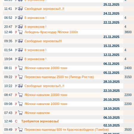
25.11.2025
11:41
У
Свободные зерновозы!!..!!
24.11.2025
06:52
У
8 зерновозов !
4
22.11.2025
20:47
У
8 зерновозов !
4
12:46
У
Лебедянь-Краснодар Яблоки 1000т
3800
21.11.2025
09:35
У
Свободные зерновозы!!!
15.11.2025
01:54
У
8 зерновозов !
4
12.11.2025
19:04
У
8 зерновозов !
4
06.11.2025
08:11
У
Яблоки навалом 10000 тонн
2400
05.11.2025
09:22
У
Перевозка пшеницы 2500 тн (Липецк-Ростов)
3150
28.10.2025
10:22
У
Свободные зерновозы!!..!!
22.10.2025
08:47
У
Яблоки навалом 10000 тонн
2200
20.10.2025
09:08
У
Яблоки навалом 10000 тонн
2200
18.10.2025
07:43
У
Яблоки навалом
06.10.2025
12:46
С
Требуются зерновозы!
02.10.2025
09:49
У
Перевозка пшеницы 600 тн Красносвободное (Тамбов)
3500