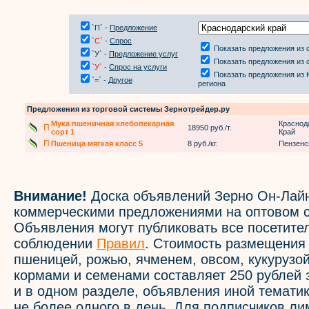
`П` -
Предложение
`С`
-
Спрос
Показать предложения из 
`У` -
Предложение услуг
Показать предложения из 
`У`
-
Спрос на услуги
Показать предложения из
`=` -
Другое
региона
Предложения из торговой системы Зернотрейдер.ру
Мука пшеничная хлебопекарная
Краснод
П
18950 руб./т.
сорт 1
Край
П
Пшеница мягкая класс 5
8 руб./кг.
Пензенс
Внимание!
Доска объявлений Зерно Он-Лайн
коммерческими предложениями на оптовом с
Объявления могут публиковать все посетите
соблюдении
Правил
. Стоимость размещения
пшеницей, рожью, ячменем, овсом, кукурузой
кормами и семенами составляет 250 рублей 
и в одном разделе, объявления иной темати
не более одного в день. Для подписчиков л