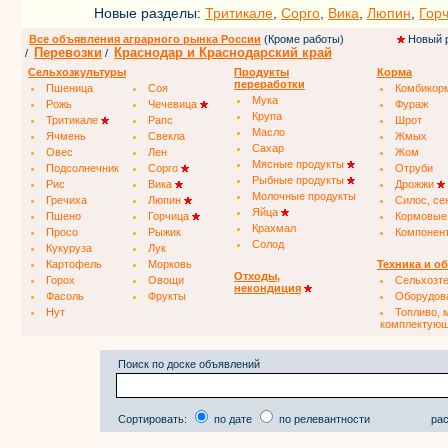
Новые разделы:
Тритикале
,
Сорго
,
Вика
,
Люпин
,
Гор
Все объявления аграрного рынка России
(Кроме работы)
Новый 
Перевозки
Краснодар и Краснодарский край
/
/
Сельхозкультуры
Продукты
Корма
переработки
Пшеница
Соя
Комбикор
Мука
Рожь
Чечевица
Фураж
Крупа
Тритикале
Рапс
Шрот
Масло
Ячмень
Свекла
Жмых
Сахар
Овес
Лен
Жом
Мясные продукты
Подсолнечник
Сорго
Отруби
Рыбные продукты
Рис
Вика
Дрожжи
Молочные продукты
Гречиха
Люпин
Силос, се
Яйца
Пшено
Горчица
Кормовые
Крахмал
Просо
Рыжик
Компонен
Солод
Кукуруза
Лук
Картофель
Морковь
Техника и о
Отходы,
Горох
Овощи
Сельхозт
некондиция
Фасоль
Фрукты
Оборудов
Нут
Топливо, 
комплектую
Поиск по доске объявлений
Сортировать:
по дате
по релевантности
рас