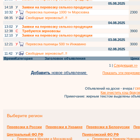
05.08.2025
14:18
У
Заявки на перевозку сельхоз продукции
10:32
У
Перевозка пшеницы 1000 тн Морозовка
2300
08:35
У
Свободные зерновозы!!..!!
04.08.2025
13:02
У
Заявки на перевозку сельхоз продукции
12:38
С
Требуются зерновозы
3900
12:10
У
Заявки на перевозку сельхоз продукции
03.08.2025
12:21
У
Перевозка пшеницы 500 тн Инжавино
3000
02.08.2025
11:42
У
Свободные зерновозы!!..!!
Время
Категория
Заголовок объявления
Цена
1 |
Следующая >>
Добавить
новое объявление
Показать эти предложе
се
Объявлений на доске - вчера /
Как очистить кэш брауз
Примечание: жирным текстом выделены объяв
Выберите регион
Перевозки в России
Перевозки в Украине
Перевозки в Белоруссии
Пер
Центральный ФО РФ
Приволжский ФО РФ
Перевозки в Москве и Московской
Перевозки в Нижнем Новгоро