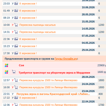
18.06.2026
23:03
У
8 зерновозов !
6
10.06.2026
01:49
У
8 зерновозов !
6
28.05.2026
08:19
У
8 зерновозов !
6
15.05.2026
10:00
У
Перевозка пшеницы насыпью
1200
14.05.2026
14:31
У
Перевозка пшеницы насыпью
1200
07.05.2026
22:36
У
8 зерновозов !
6
04.05.2026
15:23
У
8 зерновозов !
6
29.04.2026
17:30
У
8 зерновозов !
6
Предложения транспорта и грузов на
Грузы Онлайн.ру
:
Соя
23900 р
1600 ру
Требуется транспорт на уборочную зерна в Мордовии
28.04.2026
12:57
У
Перевозка кукурузы 1500 тн Липецк-Миллерово
1800
24.04.2026
16:00
У
Перевозка кукурузы 1500 тн Липецк-Миллерово
1800
23.04.2026
22:01
У
Погрузка зерна в вагоны Краснодарский край г.Лабин...
400
17:22
У
8 зерновозов !
6
22.04.2026
12:36
У
Перевозка кукурузы 1500 тн Липецк-Миллерово
1700