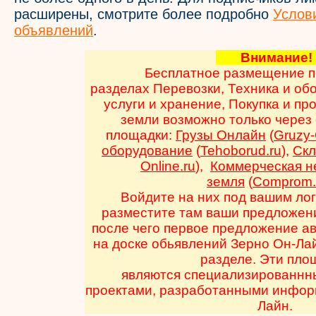
расширены, смотрите более подробно
Услов
объявлений
.
Внимани
Бесплатное размещение п
разделах Перевозки, Техника и об
услуги и хранение, Покупка и пр
земли возможно только через
площадки:
Грузы Онлайн
(
Gruzy-
оборудование
(
Tehoborud.ru
),
Ск
Online.ru
),
Коммерческая н
земля
(
Comprom.
Войдите на них под вашим ло
разместите там ваши предложени
после чего первое предложение а
на доске обьявлений Зерно Он-Ла
разделе. Эти пло
являются специализированнн
проектами, разработанными инфор
Лайн.