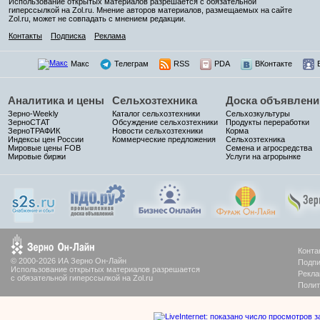
Использование открытых материалов разрешается с обязательной
гиперссылкой на Zol.ru. Мнение авторов материалов, размещаемых на сайте
Zol.ru, может не совпадать с мнением редакции.
Контакты
Подписка
Реклама
Макс
Телеграм
RSS
PDA
ВКонтакте
Аналитика и цены
Сельхозтехника
Доска объявлени
Зерно-Weekly
Каталог сельхозтехники
Сельхозкультуры
ЗерноСТАТ
Обсуждение сельхозтехники
Продукты переработки
ЗерноТРАФИК
Новости сельхозтехники
Корма
Индексы цен России
Коммерческие предложения
Сельхозтехника
Мировые цены FOB
Семена и агросредства
Мировые биржи
Услуги на агрорынке
Конта
© 2000-2026 ИА Зерно Он-Лайн
Подпи
Использование открытых материалов разрешается
Рекла
с обязательной гиперссылкой на Zol.ru
Полит