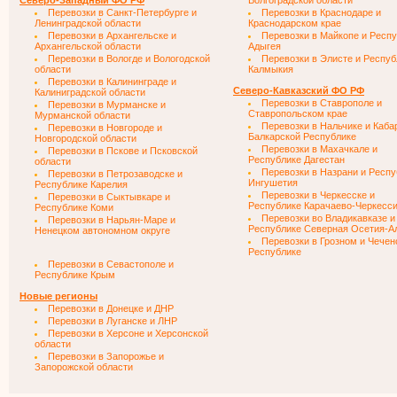
Северо-Западный ФО РФ
Волгоградской области
Перевозки в Санкт-Петербурге и
Перевозки в Краснодаре и
Ленинградской области
Краснодарском крае
Перевозки в Архангельске и
Перевозки в Майкопе и Респ
Архангельской области
Адыгея
Перевозки в Вологде и Вологодской
Перевозки в Элисте и Респуб
области
Калмыкия
Перевозки в Калининграде и
Северо-Кавказский ФО РФ
Калиниградской области
Перевозки в Ставрополе и
Перевозки в Мурманске и
Ставропольском крае
Мурманской области
Перевозки в Нальчике и Каба
Перевозки в Новгороде и
Балкарской Республике
Новгородской области
Перевозки в Махачкале и
Перевозки в Пскове и Псковской
Республике Дагестан
области
Перевозки в Назрани и Респу
Перевозки в Петрозаводске и
Ингушетия
Республике Карелия
Перевозки в Черкесске и
Перевозки в Сыктывкаре и
Республике Карачаево-Черкесс
Республике Коми
Перевозки во Владикавказе и
Перевозки в Нарьян-Маре и
Республике Северная Осетия-А
Ненецком автономном округе
Перевозки в Грозном и Чечен
Республике
Перевозки в Севастополе и
Республике Крым
Новые регионы
Перевозки в Донецке и ДНР
Перевозки в Луганске и ЛНР
Перевозки в Херсоне и Херсонской
области
Перевозки в Запорожье и
Запорожской области