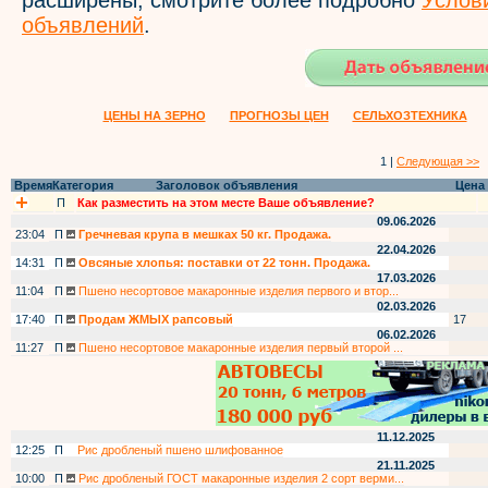
расширены, смотрите более подробно
Услов
объявлений
.
ЦЕНЫ НА ЗЕРНО
ПРОГНОЗЫ ЦЕН
СЕЛЬХОЗТЕХНИКА
1 |
Следующая >>
Время
Категория
Заголовок объявления
Цена
П
Как разместить на этом месте Ваше объявление?
09.06.2026
23:04
П
Гречневая крупа в мешках 50 кг. Продажа.
22.04.2026
14:31
П
Овсяные хлопья: поставки от 22 тонн. Продажа.
17.03.2026
11:04
П
Пшено несортовое макаронные изделия первого и втор...
02.03.2026
17:40
П
Продам ЖМЫХ рапсовый
17
06.02.2026
11:27
П
Пшено несортовое макаронные изделия первый второй ...
11.12.2025
12:25
П
Рис дробленый пшено шлифованное
21.11.2025
10:00
П
Рис дробленый ГОСТ макаронные изделия 2 сорт верми...