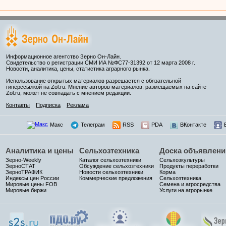
Информационное агентство Зерно Он-Лайн.
Свидетельство о регистрации СМИ ИА №ФС77-31392 от 12 марта 2008 г.
Новости, аналитика, цены, статистика аграрного рынка.
Использование открытых материалов разрешается с обязательной
гиперссылкой на Zol.ru. Мнение авторов материалов, размещаемых на сайте
Zol.ru, может не совпадать с мнением редакции.
Контакты
Подписка
Реклама
Макс
Телеграм
RSS
PDA
ВКонтакте
Аналитика и цены
Сельхозтехника
Доска объявлени
Зерно-Weekly
Каталог сельхозтехники
Сельхозкультуры
ЗерноСТАТ
Обсуждение сельхозтехники
Продукты переработки
ЗерноТРАФИК
Новости сельхозтехники
Корма
Индексы цен России
Коммерческие предложения
Сельхозтехника
Мировые цены FOB
Семена и агросредства
Мировые биржи
Услуги на агрорынке