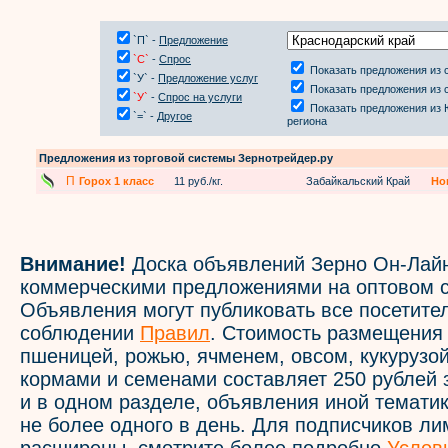
`П` -
Предложение
`С`
-
Спрос
Показать предложения из 
`У` -
Предложение услуг
Показать предложения из 
`У`
-
Спрос на услуги
Показать предложения из
`=` -
Другое
региона
Предложения из торговой системы Зернотрейдер.ру
П
Горох 1 класс
11 руб./кг.
Забайкальский Край
Но
Внимание!
Доска объявлений Зерно Он-Лайн
коммерческими предложениями на оптовом с
Объявления могут публиковать все посетите
соблюдении
Правил
. Стоимость размещения
пшеницей, рожью, ячменем, овсом, кукурузой
кормами и семенами составляет 250 рублей 
и в одном разделе, объявления иной темати
не более одного в день. Для подписчиков л