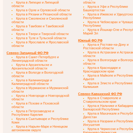
Крупа в Липецке и Липецкой
области
области
Крупа в Уфе и Республике
Крупа в Орле и Орловской области
Башкортостан
Крупа в Рязани и Рязанской области
Крупа в Ижевске и Удмуртско
Республике
Крупа в Смоленске и Смоленской
области
Крупа в Чебоксарах и Чуваш
Республике
Крупа в Тамбове и Тамбовской
области
Крупа в Йошкар-Оле и Респу
Марий Эл
Крупа в Твери и Тверской области
Крупа в Туле и Тульской области
Южный ФО РФ
Крупа в Ярославле и Ярославской
Крупа в Ростове-на-Дону и
области
Ростовской области
Крупа в Астрахани и Астраха
Северо-Западный ФО РФ
области
Крупа в Санкт-Петербурге и
Крупа в Волгограде и Волгогр
Ленинградской области
области
Крупа в Архангельске и
Крупа в Краснодаре и
Архангельской области
Краснодарском крае
Крупа в Вологде и Вологодской
Крупа в Майкопе и Республик
области
Адыгея
Крупа в Калининграде и
Крупа в Элисте и Республике
Калиниградской области
Калмыкия
Крупа в Мурманске и Мурманской
области
Северо-Кавказский ФО РФ
Крупа в Новгороде и Новгородской
Крупа в Ставрополе и
области
Ставропольском крае
Крупа в Пскове и Псковской
Крупа в Нальчике и Кабардин
области
Балкарской Республике
Крупа в Петрозаводске и
Крупа в Махачкале и Республ
Республике Карелия
Дагестан
Крупа в Сыктывкаре и Республике
Крупа в Назрани и Республик
Коми
Ингушетия
Крупа в Нарьян-Маре и Ненецком
Крупа в Черкесске и Республ
автономном округе
Карачаево-Черкессия