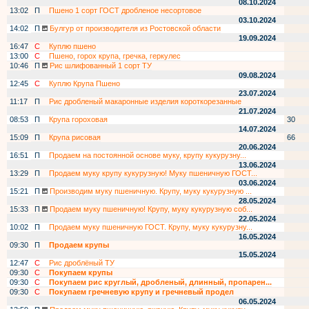
08.10.2024
13:02
П
Пшено 1 сорт ГОСТ дробленое несортовое
03.10.2024
14:02
П
Булгур от производителя из Ростовской области
19.09.2024
16:47
С
Куплю пшено
13:00
С
Пшено, горох крупа, гречка, геркулес
10:46
П
Рис шлифованный 1 сорт ТУ
09.08.2024
12:45
С
Куплю Крупа Пшено
23.07.2024
11:17
П
Рис дробленый макаронные изделия короткорезанные
21.07.2024
08:53
П
Крупа гороховая
30
14.07.2024
15:09
П
Крупа рисовая
66
20.06.2024
16:51
П
Продаем на постоянной основе муку, крупу кукурузну...
13.06.2024
13:29
П
Продаем муку крупу кукурузную! Муку пшеничную ГОСТ...
03.06.2024
15:21
П
Производим муку пшеничную. Крупу, муку кукурузную ...
28.05.2024
15:33
П
Продаем муку пшеничную! Крупу, муку кукурузную соб...
22.05.2024
10:02
П
Продаем муку пшеничную ГОСТ. Крупу, муку кукурузну...
16.05.2024
09:30
П
Продаем крупы
15.05.2024
12:47
С
Рис дроблёный ТУ
09:30
С
Покупаем крупы
09:30
С
Покупаем рис круглый, дробленый, длинный, пропарен...
09:30
С
Покупаем гречневую крупу и гречневый продел
06.05.2024