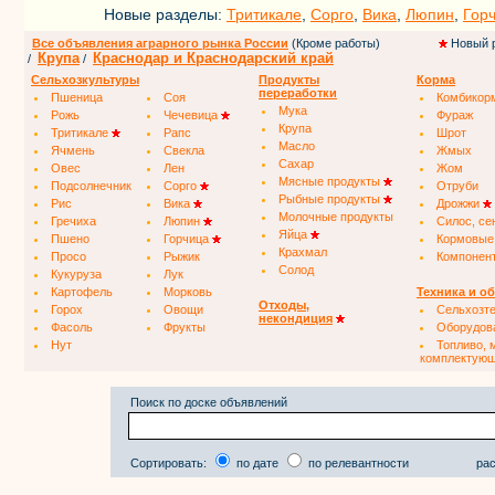
Новые разделы:
Тритикале
,
Сорго
,
Вика
,
Люпин
,
Гор
Все объявления аграрного рынка России
(Кроме работы)
Новый 
Крупа
Краснодар и Краснодарский край
/
/
Сельхозкультуры
Продукты
Корма
переработки
Пшеница
Соя
Комбикор
Мука
Рожь
Чечевица
Фураж
Крупа
Тритикале
Рапс
Шрот
Масло
Ячмень
Свекла
Жмых
Сахар
Овес
Лен
Жом
Мясные продукты
Подсолнечник
Сорго
Отруби
Рыбные продукты
Рис
Вика
Дрожжи
Молочные продукты
Гречиха
Люпин
Силос, се
Яйца
Пшено
Горчица
Кормовые
Крахмал
Просо
Рыжик
Компонен
Солод
Кукуруза
Лук
Картофель
Морковь
Техника и о
Отходы,
Горох
Овощи
Сельхозт
некондиция
Фасоль
Фрукты
Оборудов
Нут
Топливо, 
комплектую
Поиск по доске объявлений
Сортировать:
по дате
по релевантности
рас