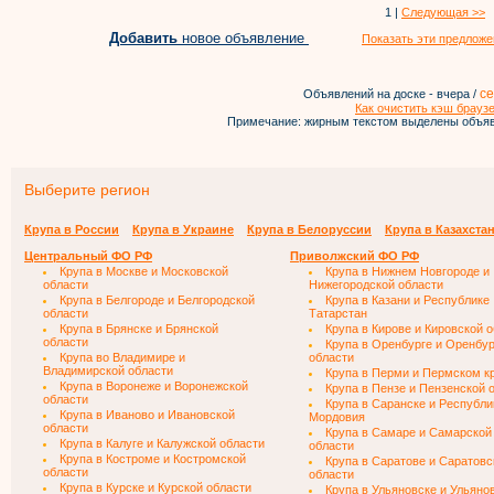
1 |
Следующая >>
Добавить
новое объявление
Показать эти предложе
се
Объявлений на доске - вчера /
Как очистить кэш брауз
Примечание: жирным текстом выделены объяв
Выберите регион
Крупа в России
Крупа в Украине
Крупа в Белоруссии
Крупа в Казахста
Центральный ФО РФ
Приволжский ФО РФ
Крупа в Москве и Московской
Крупа в Нижнем Новгороде и
области
Нижегородской области
Крупа в Белгороде и Белгородской
Крупа в Казани и Республике
области
Татарстан
Крупа в Брянске и Брянской
Крупа в Кирове и Кировской 
области
Крупа в Оренбурге и Оренбур
Крупа во Владимире и
области
Владимирской области
Крупа в Перми и Пермском к
Крупа в Воронеже и Воронежской
Крупа в Пензе и Пензенской 
области
Крупа в Саранске и Республи
Крупа в Иваново и Ивановской
Мордовия
области
Крупа в Самаре и Самарской
Крупа в Калуге и Калужской области
области
Крупа в Костроме и Костромской
Крупа в Саратове и Саратовс
области
области
Крупа в Курске и Курской области
Крупа в Ульяновске и Ульяно