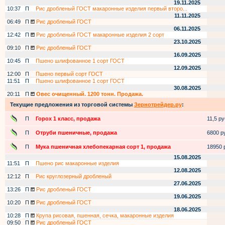
19.11.2025
10:37
П
Рис дробленый ГОСТ макаронные изделия первый второ...
11.11.2025
06:49
П
Рис дробленый ГОСТ
06.11.2025
12:42
П
Рис дробленый ГОСТ макаронные изделия 2 сорт
23.10.2025
09:10
П
Рис дробленый ГОСТ
16.09.2025
10:45
П
Пшено шлифованное 1 сорт ГОСТ
12.09.2025
12:00
П
Пшено первый сорт ГОСТ
11:51
П
Пшено шлифованное 1 сорт ГОСТ
30.08.2025
20:11
П
Овес очищенный. 1200 тонн. Продажа.
Текущие предложения из торговой системы
Зернотрейдер.ру
:
П
Горох 1 класс, продажа
11,5 руб
П
Отруби пшеничные, продажа
6800 ру
П
Мука пшеничная хлебопекарная сорт 1, продажа
18950 р
15.08.2025
11:51
П
Пшено рис макаронные изделия
12.08.2025
12:12
П
Рис круглозерный дробленый
27.06.2025
13:26
П
Рис дробленый ГОСТ
19.06.2025
10:20
П
Рис дробленый ГОСТ
18.06.2025
10:28
П
Крупа рисовая, пшенная, сечка, макаронные изделия
09:50
П
Рис дробленый ГОСТ