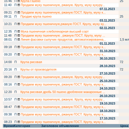
15:46
П
Крупа Пшено
25
11:40
П
Продаем муку пшеничную, ржаную. Крупу, муку кукуру...
07.11.2023
09:21
П
Продаем муку пшеничную, ржаную ГОСТ. Крупу, муку к...
09:11
П
Продаю крупа пшено
25
03.11.2023
10:21
П
Продаем муку пшеничную,ржаную ГОСТ. Крупу, муку ку...
02.11.2023
12:35
П
Мука пшеничная хлебопекарная высший сорт
11:48
П
Продаем муку пшеничную , ржаную ГОСТ. Крупу, муку ...
08:01
П
Линия фасовки сыпучих продуктов, автоматизированна...
1,5 мл
01.11.2023
09:18
П
Продаем муку пшеничную, ржаную ГОСТ. Крупу, муку к...
31.10.2023
09:20
П
Продаем муку пшеничную, ржаную ГОСТ. Крупу, муку к...
30.10.2023
14:00
П
Крупа рисовая
72
28.10.2023
20:16
П
Крупы от производителя
72
27.10.2023
09:20
П
Продаем муку пшеничную, ржаную. Крупу, муку кукуру...
25.10.2023
08:16
П
Продаем муку пшеничную, ржаную ГОСТ. Крупу, муку к...
24.10.2023
12:20
П
Крупа рисовая дробь 50 пшено дробленое макаронные ...
20.10.2023
10:57
П
Продаем муку пшеничную, ржаную. Крупу, муку кукуру...
19.10.2023
08:47
П
Продаем муку пшеничную, ржаную ГОСТ. Крупу, муку к...
18.10.2023
09:38
П
Продаем муку пшеничную, ржаную ГОСТ. Крупу, муку к...
17.10.2023
08:23
П
Продаем муку пшеничную, ржаную ГОСТ. Крупу, муку к...
Время
Категория
Заголовок объявления
Цена