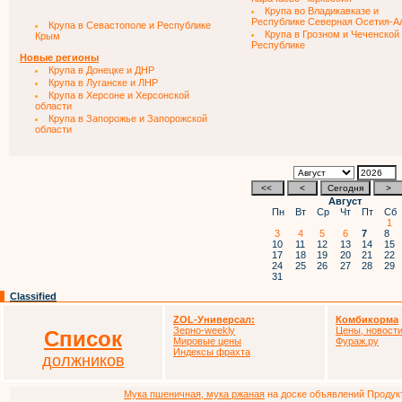
Крупа во Владикавказе и
Республике Северная Осетия-А
Крупа в Севастополе и Республике
Крупа в Грозном и Чеченской
Крым
Республике
Новые регионы
Крупа в Донецке и ДНР
Крупа в Луганске и ЛНР
Крупа в Херсоне и Херсонской
области
Крупа в Запорожье и Запорожской
области
Август
Пн
Вт
Ср
Чт
Пт
Сб
1
3
4
5
6
7
8
10
11
12
13
14
15
17
18
19
20
21
22
24
25
26
27
28
29
31
Classified
ZOL-Универсал:
Комбикорма
Зерно-weekly
Цены, новости
Список
Мировые цены
Фураж.ру
Индексы фрахта
должников
Мука пшеничная, мука ржаная
на доске объявлений Продукто